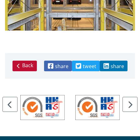
Back
share
tweet
share