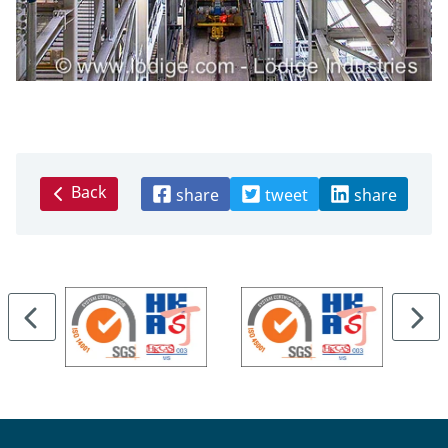
Back
share
tweet
share