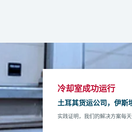
叉车、货物托盘搬运车、FlexLoaders 或脚轮和
和终端系统相连，通过 EDS 进行温度控制。
案
+2 至 +25 °C
辊筒输送机与
罗地格货物运输专业套件
集成在一起，提供
使操作员能够从手动改造适应到高吞吐量的自动化系统。
最大 20 英尺
冷却室成功运行
土耳其货运公司，伊斯
100 毫米
实践证明，我们的解决方案每天
PIR 夹层