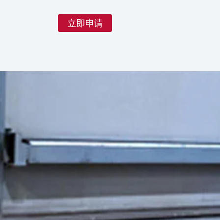
立即申请
技术数据
自动化学位
工具和下载
罗地格冷库支持不同程度的自动化。可以使用
说明
藏室。半自动化设置与摩擦驱动的存储甲板
罗地格工业 机场物流系统解决方
手册
温度范围
全自动解决方案将转运车、升降转运车或
现免提装载、卸载和存储。这种可扩展性
ULD 尺寸
隔热板
面板厚度（约）
面板类型