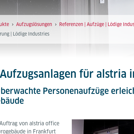
ukte
Aufzugslösungen
Referenzen | Aufzüge | Lödige Indus
rung | Lödige Industries
ufzugsanlagen für alstria i
l überwachte Personenaufzüge erlei
ebäude
uftrag von alstria office
rogebäude in Frankfurt