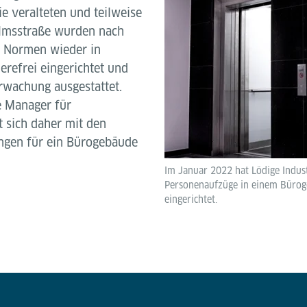
e veralteten und teilweise
olmsstraße wurden nach
d Normen wieder in
erefrei eingerichtet und
rwachung ausgestattet.
de Manager für
 sich daher mit den
ngen für ein Bürogebäude
Im Januar 2022 hat Lödige Indust
Personenaufzüge in einem Bürog
eingerichtet.