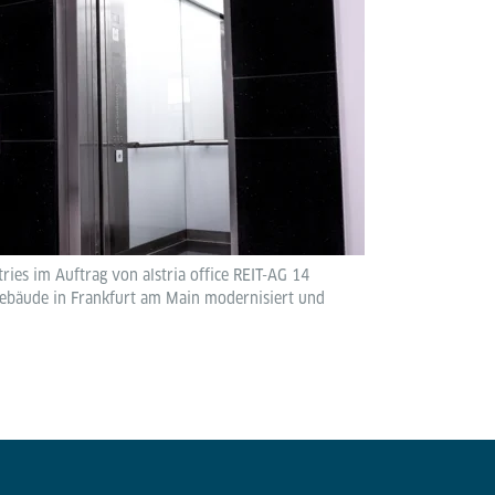
ries im Auftrag von alstria office REIT-AG 14
ebäude in Frankfurt am Main modernisiert und