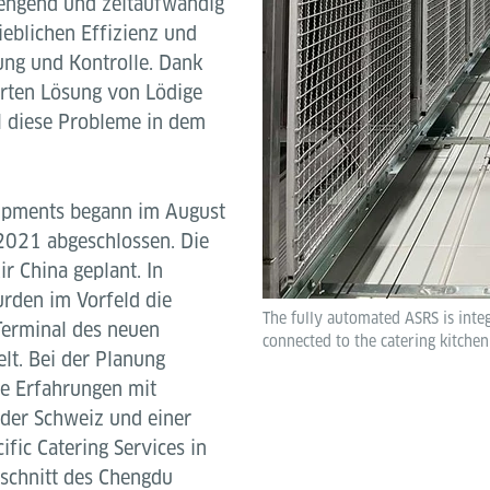
rengend und zeitaufwändig
rieblichen Effizienz und
ung und Kontrolle. Dank
rten Lösung von Lödige
ll diese Probleme in dem
quipments begann im August
021 abgeschlossen. Die
r China geplant. In
den im Vorfeld die
The fully automated ASRS is int
Terminal des neuen
connected to the catering kitche
lt. Bei der Planung
he Erfahrungen mit
 der Schweiz und einer
fic Catering Services in
schnitt des Chengdu