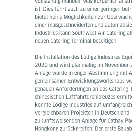
vollständig manuell, was körperlich anst
ist. Dies führt auch zu einer geringen bet
bietet keine Möglichkeiten zur Überwach
einer maßgeschneiderten und automatisie
Industries kann Southwest Air Catering a
neuen Catering-Terminal beseitigen.
Die Installation des Lödige Industries E
2020 und wird planmäßig im November 2
Anlage wurde in enger Abstimmung mit Ai
gemeinsamen Entwicklungsworkshops wur
genauen Anforderungen an das Catering-
chinesischen Luftfahrtdrehkreuzes ermitte
konnte Lödige Industries auf umfangreic
vergleichbaren Projekten in Deutschland,
zukunftsweisenden Anlage für Cathay Paci
Hongkong zurückgreifen. Der erste Bauab