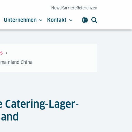
News
Karriere
Referenzen
Unternehmen
Kontakt
es
n mainland China
e Catering-Lager-
land