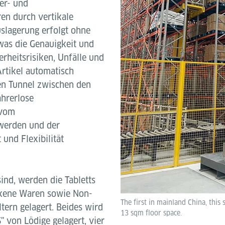
ger- und
ren durch vertikale
slagerung erfolgt ohne
was die Genauigkeit und
erheitsrisiken, Unfälle und
Artikel automatisch
n Tunnel zwischen den
hrerlose
 vom
 werden und der
und Flexibilität
sind, werden die Tabletts
ckene Waren sowie Non-
The first in mainland China, this
tern gelagert. Beides wird
13 sqm floor space.
von Lödige gelagert, vier