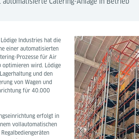
automatisierte Catering-Anlage in Betrieb
 Lödige Industries hat die
e einer automatisierten
tering-Prozesse für Air
 optimieren wird. Lödige
e Lagerhaltung und den
gerung von Wagen und
inrichtung für 40.000
gseinrichtung erfolgt in
inem vollautomatischen
i Regalbediengeräten