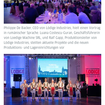
Philippe De Backer, CEO von Lödige Industries, hielt einen Vortrag
in rumänischer Sprache. Luana Costescu-Guran, Geschäftsführerin
von Loedige Machine SRL, und Ralf Gapp, Produktionsleiter von
Lödige Industries, stellten aktuelle Projekte und die neuen
Produktions- und Lagereinrichtungen vor