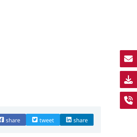
share
tweet
share