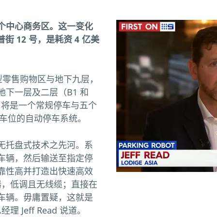
个中心商务区。这一变化
街 12 号，是耗资 4 亿美
宅、大型零售购物区与地下九层，
下一层及二层（B1 和
）将是一个常规停车与五个
个车位的自动停车系统。
无托盘式技术之先河。系
车辆，然后输送至指定停
靠性高并打造出快速高效
器，低调且无线缆；直接在
车辆。毋庸置疑，这就是
Jeff Read 说道。