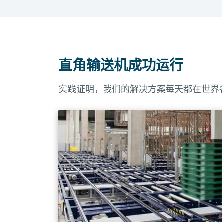
直角输送机可在自动仓储系统和存储系统内
说明
保持续、可靠的货物流动，这对高效、灵
Airport Logistics Solutions
Brochure (07-2025)
载重量
1300 千克
直角输送机成功运行
长度
1,750 毫米
实践证明，我们的解决方案每天都在世界
宽度
Inhouse 托盘有三种不同的
效率和兼容性。
传送高
1,000 / 1,040 毫米
度