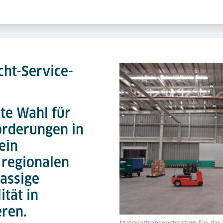
cht-Service-
ste Wahl für
orderungen in
ein
 regionalen
lassige
ität in
eren.