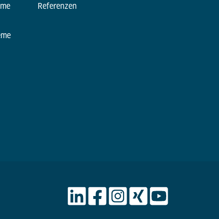
eme
Referenzen
eme