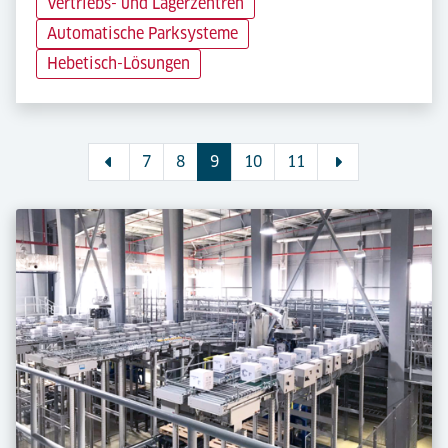
Vertriebs- und Lagerzentren
Automatische Parksysteme
Hebetisch-Lösungen
7
8
9
10
11