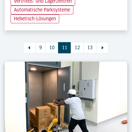
Vertriebs- und Lagerzentren
Automatische Parksysteme
Hebetisch-Lösungen
9
10
11
12
13