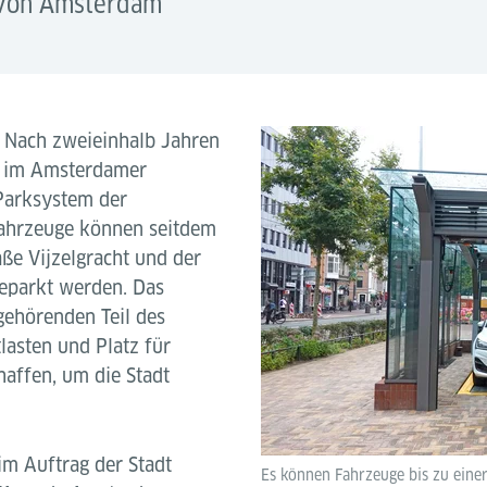
 von Amsterdam
-
Nach zweieinhalb Jahren
t im Amsterdamer
 Parksystem der
ahrzeuge können seitdem
ße Vijzelgracht und der
eparkt werden. Das
ehörenden Teil des
asten und Platz für
affen, um die Stadt
im Auftrag der Stadt
Es können Fahrzeuge bis zu eine