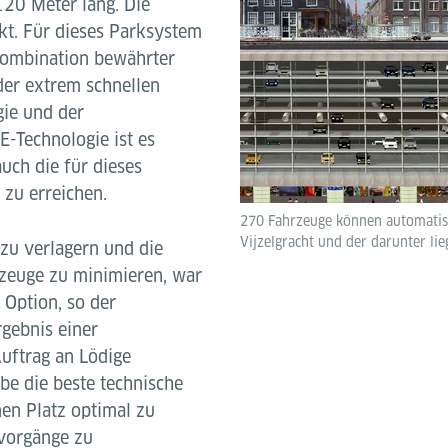
120 Meter lang. Die
t. Für dieses Parksystem
 Kombination bewährter
der extrem schnellen
ie und der
-Technologie ist es
uch die für dieses
 zu erreichen.
270 Fahrzeuge können automatisc
Vijzelgracht und der darunter l
zu verlagern und die
rzeuge zu minimieren, war
 Option, so der
rgebnis einer
uftrag an Lödige
be die beste technische
en Platz optimal zu
kvorgänge zu