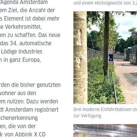
r "Agenda Amsterdam
und einem Höchstgewicht von 3,
dem Ziel, die Anzahl der
es Element ist dabei mehr
e Verkehrsmittel,
en zu schaffen. Das neue
s das 34. automatische
Lödige Industries
n in ganz Europa,
den die bisher genutzten
nwohner aus den
tem nutzen. Dazu werden
dt Amsterdam registriert
Drei moderne Einfahrtkabinen st
zur Verfügung.
eichenerkennung
en, die von der
nk von Abbink X CO