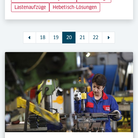
Lastenaufzüge
Hebetisch-Lösungen
18
19
20
21
22