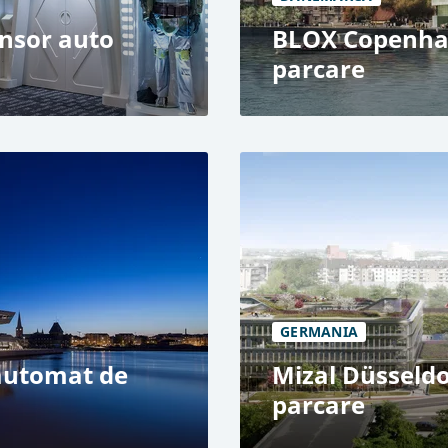
nsor auto
BLOX Copenhag
parcare
BLOX, Copenhaga
Parcare publică
Sistem automat de par
350 de locuri de parcar
e film și recuzită
3 niveluri
GERMANIA
automat de
Mizal Düsseldo
parcare