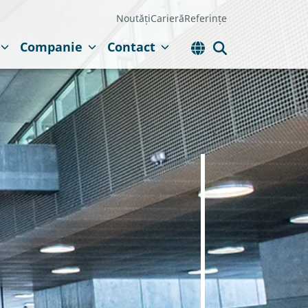
Noutăți
Carieră
Referințe
Companie
Contact