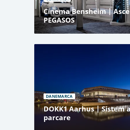
Cinema Bensheim | Asce
PEGASOS
Cinema LUXOR în Bensheim, Germania
Lift auto PEGASOS
Grup limitat de utilizatori
Transport de mașini, diverse exponate d
DANEMARCA
DOKK1 Aarhus | Sistem 
parcare