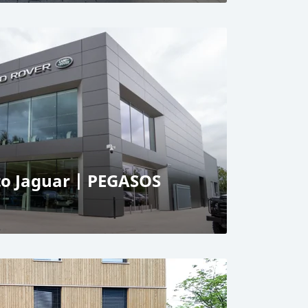
erdam
CO
idicare
o Jaguar | PEGASOS
 Maastricht