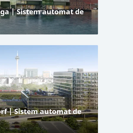
a | Sistem automat de
care RESPACE SHIFTER
e
rf | Sistem automat de