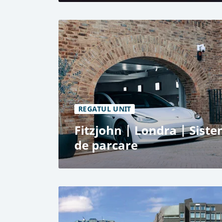
DOKK1, Aarhus
Parcare publică
Sistem automatizat de parcare RESPAC
972 de locuri de parcare
Cel mai mare sistem automatizat de pa
REGATUL UNIT
Fitzjohn | Londra | Sist
de parcare
Complex rezidențial de lux, Londra
Utilizare pentru rezidenți