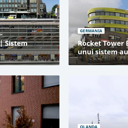
-PUZZLE
Sistem automatizat de
327 de locuri de parcar
Combinații de subsol cu
GERMANIA
| Sistem
Rocket Tower 
unui sistem a
The Rocket Tower, Berl
Clădire de birouri
gie de parcare bazată
Modernizarea unui sis
+200 de locuri de parc
ctrice
4 intrări
OLANDA