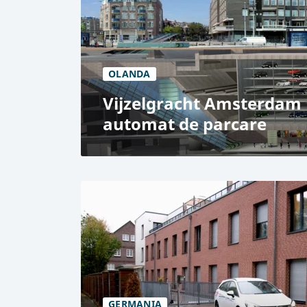
Sistem automat de parcare RESPACE E
29 de locuri de parcare
29 de locuri de încărcare EV
OLANDA
Vijzelgracht Amsterdam 
automat de parcare
Vijzelgracht”, Amsterdam
Utilizare publică
Sistem automatizat de parcare Tehnolo
pe RESPACE SHIFTER și paleți
270 de locuri de parcare
Spații pentru încărcarea vehiculelor ele
GERMANIA