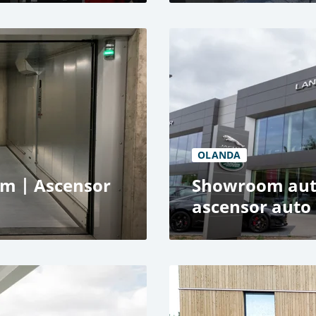
Turn rezidențial, Rott
2x ascensoare TRAFFI
75 de locuri de parcare
5000 kg Capacitate de r
OLANDA
m | Ascensor
Showroom aut
ascensor auto
Showroom auto Jaguar,