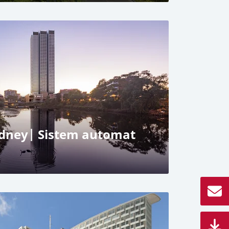
nhafen din Düsseldorf
xtă
 parcare RESPACE SHIFTER
e
dney| Sistem automat