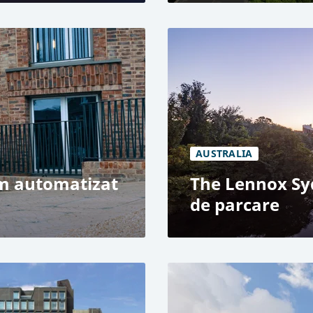
Campus MIZAL la Medie
Parcare cu utilizare mi
E SHIFTER
Sistem automatizat de
285 de locuri de parcar
rcare din Europa
3 niveluri
AUSTRALIA
em automatizat
The Lennox Sy
de parcare
The Lennox, Sydney
Utilizare rezidențială