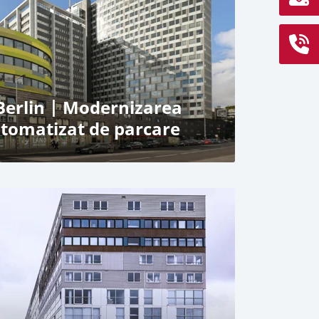
 parcare RESPACE SHIFTER
e
 9 niveluri
Berlin | Modernizarea
utomatizat de parcare
in
tem automatizat de parcare
are