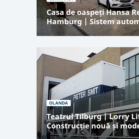
Casa de oaspeți Hansa R
Hamburg | Sistem autom
Casa de oaspeți Hansa Residenz, Ham
Tehnologie de parcare pe bază de paleț
17 locuri de parcare
1 nivel
OLANDA
Teatrul Tilburg | Lorry Li
Construcție nouă și mod