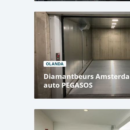
Teatru, Tilburg
Ascensor pentru camioane - Giant TS
40.000 kg Capacitate de ridicare
2 niveluri
OLANDA
Diamantbeurs Amsterda
auto PEGASOS
DCV Bouw B.V., Amsterdam