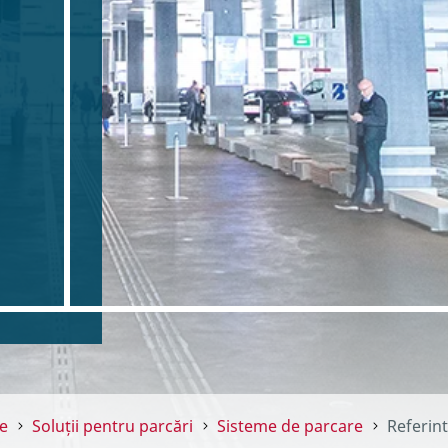
e
Soluții pentru parcări
Sisteme de parcare
Referin