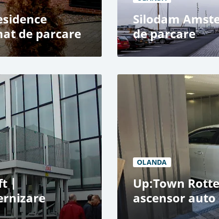
esidence
Silodam Amste
at de parcare
de parcare
Silodam, Amsterdam
burg
Utilizare rezidențială și
i
Tehnologie de parcare 
109 locuri de parcare
2 cabine
OLANDA
ft |
Up:Town Rott
ernizare
ascensor auto