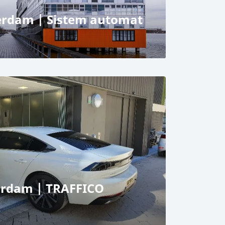
rdam | Sistem automat
 publică
pe bază de paleți
erdam | TRAFFICO