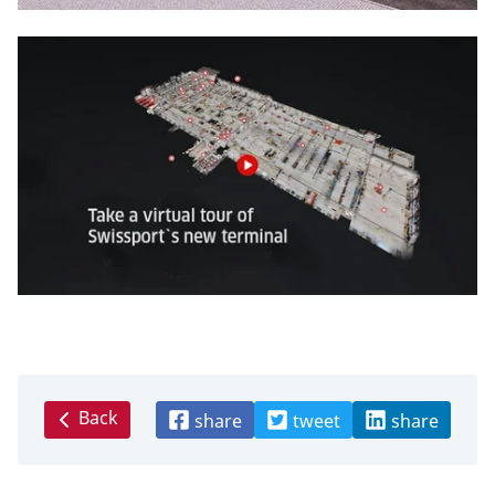
Back
share
tweet
share