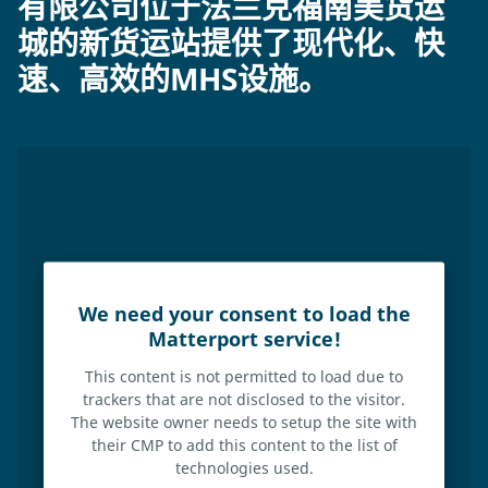
有限公司位于法兰克福南美货运
城的新货运站提供了现代化、快
速、高效的MHS设施。
We need your consent to load the
Matterport service!
This content is not permitted to load due to
trackers that are not disclosed to the visitor.
The website owner needs to setup the site with
their CMP to add this content to the list of
technologies used.