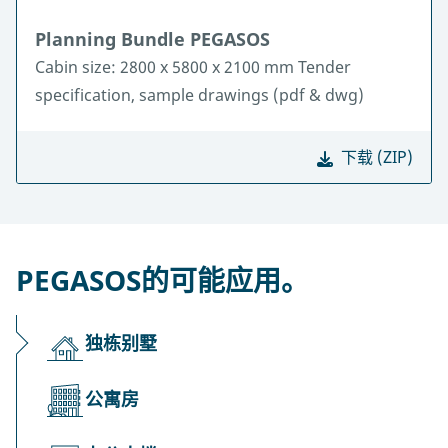
Planning Bundle PEGASOS
Cabin size: 2800 x 5800 x 2100 mm Tender
specification, sample drawings (pdf & dwg)
下载 (ZIP)
PEGASOS的可能应用。
独栋别墅
公寓房