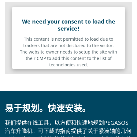
We need your consent to load the
service!
This content is not permitted to load due to
trackers that are not disclosed to the visitor.
The website owner needs to setup the site with
their CMP to add this content to the list of
technologies used.
Powered by
Usercentrics Consent Management Platform
易于规划。快速安装。
我们提供在线工具，以方便和快速地规划PEGASOS
汽车升降机。可下载的指南提供了关于紧凑轴的几何