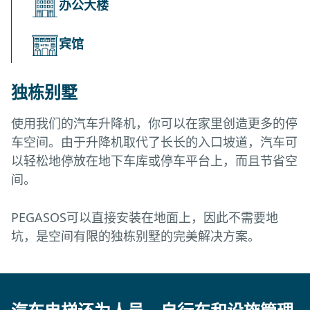
办公大楼
宾馆
独栋别墅
使用我们的汽车升降机，你可以在家里创造更多的停
车空间。由于升降机取代了长长的入口坡道，汽车可
以轻松地停放在地下车库或停车平台上，而且节省空
间。
PEGASOS可以直接安装在地面上，因此不需要地
坑，是空间有限的独栋别墅的完美解决方案。
公寓房
办公大楼
宾馆
有了我们的汽车升降机，你可以在公寓楼里创造额外
我们的汽车升降机节省了通道坡道的空间，为您的办
为您的酒店配备一台汽车升降机，可以为您的酒店客
的停车位，给居民带来轻松和豪华的停车体验，而不
公楼创造了更多的停车空间。快速方便的进入方式为
人和员工创造更多、更方便的停车空间。不仅可以方