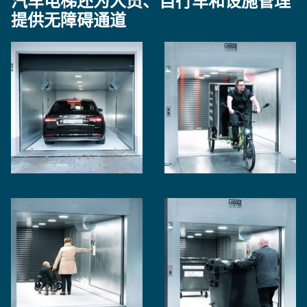
汽车电梯还为人员、自行车和设施管理
必节省生活空间。
您和您的员工提供了舒适的停车体验。
便快捷地将汽车运送到不同楼层，而且在我们的汽车
提供无障碍通道
升降机的帮助下，还可以实现清洁车、待洗的衣物和
垃圾箱的水平运输。
PEGASOS汽车升降机特别适合在地下室使用，提供
PEGASOS由于基坑深度较浅，没有机房，所以很容
多达20个停车位。这是因为基坑的深度较浅，而且没
易规划，特别节省空间。它特别适合在地下室使用，
有机房，使得这种汽车升降机易于规划，而且节省空
创造多达20个停车位。
由于没有机房和浅坑深度，我们的PEGASOS汽车升
间。
降机易于规划，而且非常节省空间。