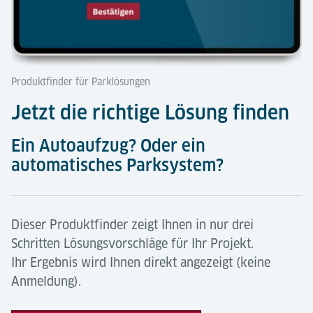
und des fehlenden Maschinenraums ist dieser
Gerade für die Schaffung von bis zu 20 Parkplätzen
Wegen seines fehlenden Maschinenraumes und der
Autoaufzug einfach zu planen und platzsparend.
im Keller eignet er sich gut.
geringen Tiefe der Grube lässt sich unser PEGASOS
Autoaufzug einfach planen und ist äußerst
platzsparend.
Produktfinder für Parklösungen
Jetzt die richtige Lösung finden
Ein Autoaufzug? Oder ein
automatisches Parksystem?
Dieser Produktfinder zeigt Ihnen in nur drei
Schritten Lösungsvorschläge für Ihr Projekt.
Ihr Ergebnis wird Ihnen direkt angezeigt (keine
Anmeldung).