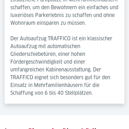
schaffen, um den Bewohnern ein einfaches und
luxeriöses Parkerlebnis zu schaffen und ohne
Wohnraum einsparen zu müssen.
Der Autoaufzug TRAFFICO ist ein klassischer
Autoaufzug mit automatischen
Gliederschiebetüren, einer hohen
Fördergeschwindigkeit und einer
umfangreichen Kabinenausstattung. Der
TRAFFICO eignet sich besonders gut für den
Einsatz in Mehrfamilienhäusern für die
Schaffung von 6 bis 40 Stellplätzen.
Bürogebäude
Hotels
Unsere Autoaufzüge sparen den Platz einer
Ein Autoaufzug für Ihr Hotel ermöglicht Ihnen
Zufahrtsrampe ein, wodurch mehr Parkplätze
mehr und leicht zugängliche Parkplätze für