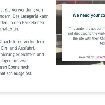
ist die Verwendung von
We need your co
ndern. Das Lesegerät kann
erden. In den Parkebenen
chalter an.
This content is not permi
not disclosed to the visi
the site with their CM
Schachttüren verhindern
tec
 Ein- und Ausfahrt.
nierung erleichtern und
Powered by
Usercen
nlagen mit zwei
deren Ebene nach
atisch ausgelöst.