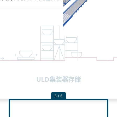
ULD集装器存储
5
/ 6