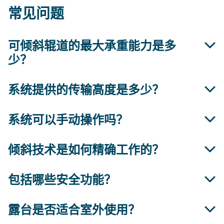
常见问题
可倾斜辊道的最大承重能力是多
少？
系统提供的传输高度是多少？
15 英尺 ULD 的最大重量为 6 800 千克。
系统可以手动操作吗？
标准传输高度为 508 毫米。
倾斜技术是如何精确工作的？
是的，驱动装置可以通过离合器分离，进行手动操
作。
包括哪些安全功能？
倾斜运动通过偏心凸轮系统实现，该系统带有集成传
感器，可实现精确定位。
露台是否适合室外使用？
防滑表面、集成传感器和安全控制器确保操作安全。