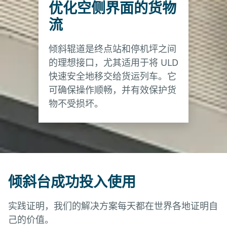
优化空侧界面的货物
备装置可在需要时进行手动搬运。
Airport Logistics Solutions
流
Brochure (07-2025)
倾斜台提供中等程度的自动化--提供比手动解决方案
倾斜辊道是终点站和停机坪之间
更高的效率和安全性，同时通过手动控制保持灵活
下载 (PDF)
的理想接口，尤其适用于将 ULD
性。
快速安全地移交给货运列车。它
可确保操作顺畅，并有效保护货
物不受损坏。
倾斜台成功投入使用
实践证明，我们的解决方案每天都在世界各地证明自
己的价值。