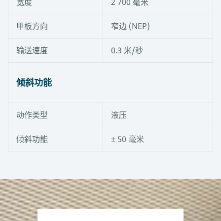
宽度
2 700 毫米
甲板方向
窄边 (NEP)
输送速度
0.3 米/秒
倾斜功能
动作类型
液压
倾斜功能
± 50 毫米
自动化学位
工具和下载
倾斜滚轮甲板可补偿终点站和搬运车列车之间的高度
差。它们配有动力滚轮、液压倾斜功能和集成传感
器，可半自动运行，确保快速安全的转移。同时，后