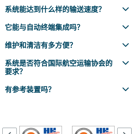
系统能达到什么样的输送速度？
是的，镀锌材料可确保耐候性。
它能与自动终端集成吗？
最高 18 米/分钟，实现高效流程。
维护和清洁有多方便？
是的，可与码头管理系统完全集成，通过罗地格货运
专业套件实现可靠的流程控制、实时跟踪和可扩展
性。
系统是否符合国际航空运输协会的
可拆卸的镀锌走道便于快速维护。
要求？
有参考装置吗？
是的，它符合国际航空运输协会所有相关的 ULD 处
理标准。
多个国际航空货运站都采用了罗地格倾斜辊道。