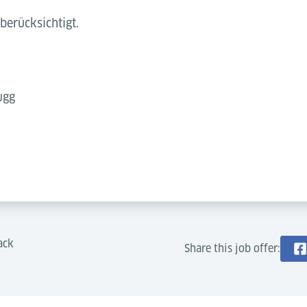
erücksichtigt.
ugg
ack
Share this job offer: