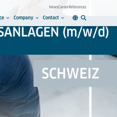
News
Career
References
ce
Company
Contact