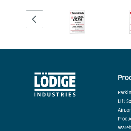
Pro
Parkin
Lift S
Airpor
Produc
Wareh