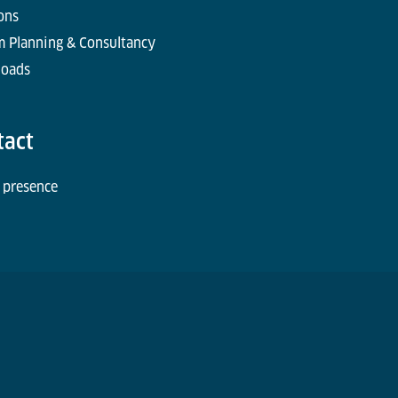
ons
m Planning & Consultancy
oads
tact
 presence