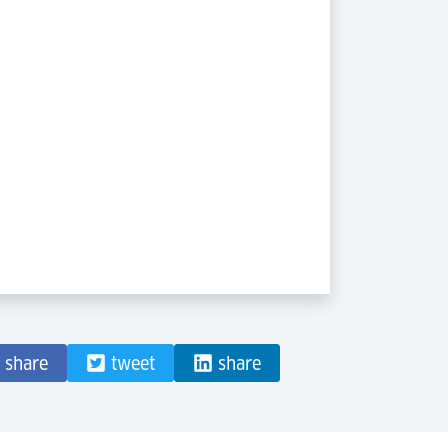
share
tweet
share